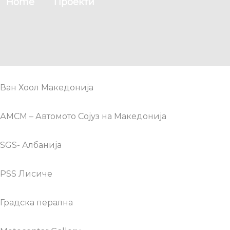
Home
Проекти
Ван Хоол Македонија
АМСМ – Автомото Сојуз на Македонија
SGS- Албанија
PSS Лисиче
Градска перална