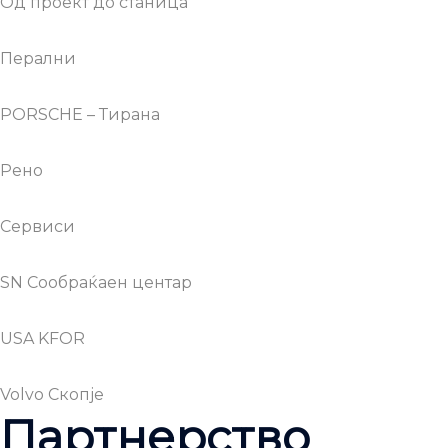
Од проект до станица
Перални
PORSCHE – Тирана
Рено
Сервиси
SN Сообраќаен центар
USA KFOR
Volvo Скопје
Партнерство