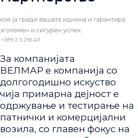
кое ја гради вашата иднина и гарантира
зголемен и сигурен успех.
+389 2 3 296 411
За компанијата
ВЕЛМАР е компанија со
долгогодишно искуство
чија примарна дејност е
одржување и тестирање на
патнички и комерцијални
возила, со главен фокус на