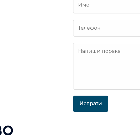
Испрати
во