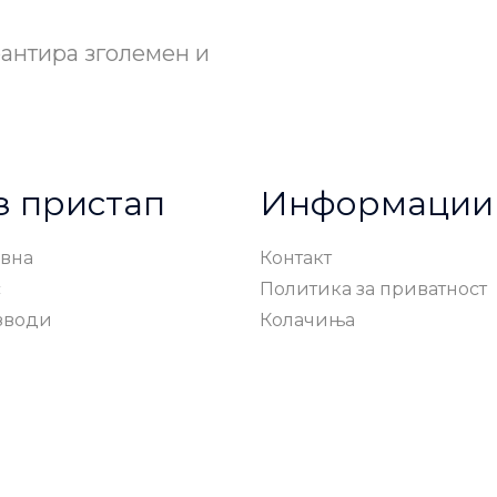
рантира зголемен и
з пристап
Информации
вна
Контакт
с
Политика за приватност
зводи
Колачиња