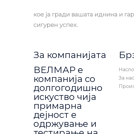
кое ја гради вашата иднина и га
сигурен успех.
За компанијата
Бр
ВЕЛМАР е
Насло
компанија со
За на
долгогодишно
Прои
искуство чија
примарна
дејност е
одржување и
тестирање на