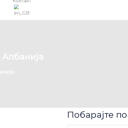
Контакт
 Албанија
анија
Побарајте по