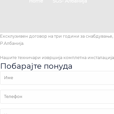
Home
SGS- Албанија
Ексклузивен договор на три години за снабдување, 
Р.Албанија.
Нашите техничари извршија комплетна инсталација 
Побарајте понуда