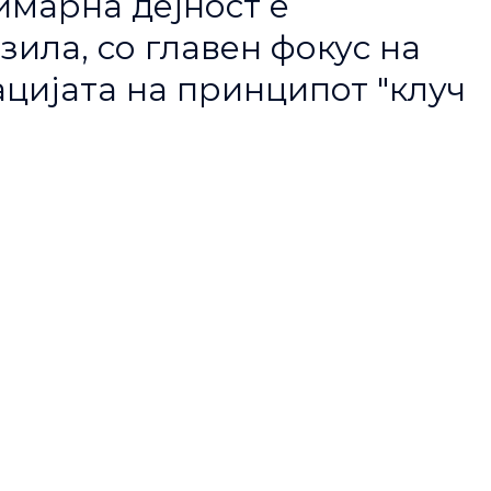
имарна дејност е
ила, со главен фокус на
цијата на принципот "клуч