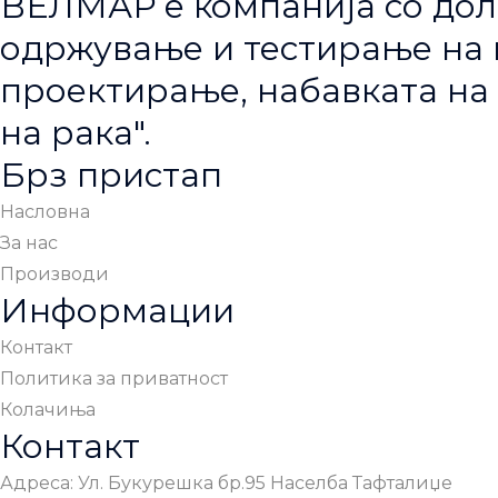
ВЕЛМАР е компанија со дол
одржување и тестирање на п
проектирање, набавката на 
на рака".
Брз пристап
Насловна
За нас
Производи
Информации
Контакт
Политика за приватност
Колачиња
Контакт
Адреса: Ул. Букурешка бр.95 Населба Тафталиџе