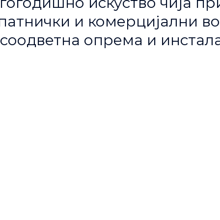
гогодишно искуство чија пр
атнички и комерцијални воз
соодветна опрема и инстала