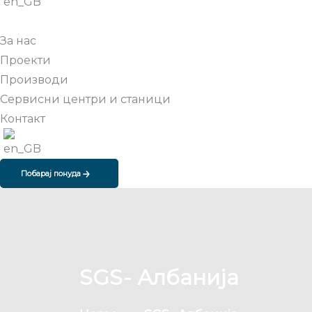
За нас
Проекти
Производи
Сервисни центри и станици
Контакт
Побарај понуда
SGS- Албанија