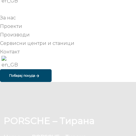
За нас
Проекти
Производи
Сервисни центри и станици
Контакт
Побарај понуда
PORSCHE – Тирана