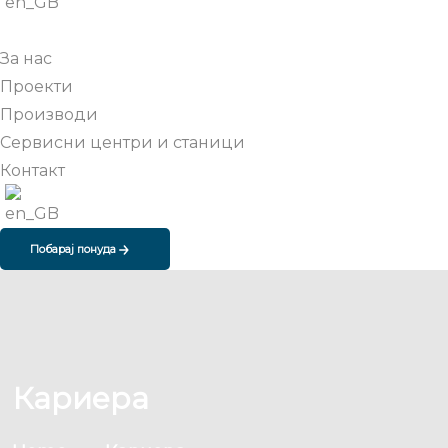
За нас
Проекти
Производи
Сервисни центри и станици
Контакт
Побарај понуда
Кариера