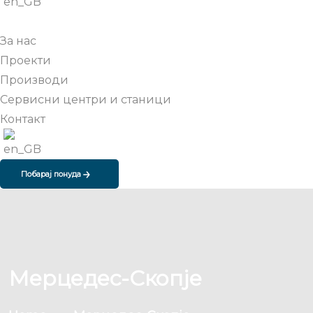
За нас
Проекти
Производи
Сервисни центри и станици
Контакт
Побарај понуда
Мерцедес-Скопје