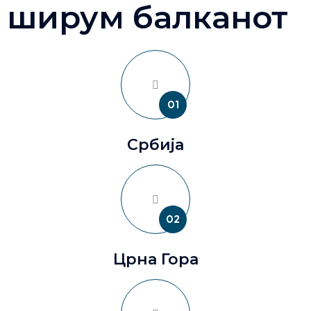
ширум балканот
01
Србија
02
Црна Гора