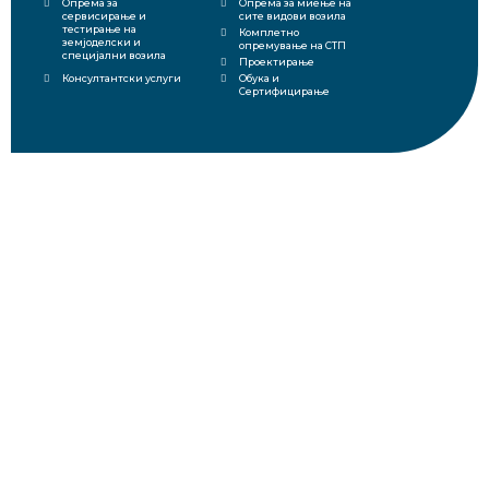
Опрема за
Опрема за миење на
сервисирање и
сите видови возила
тестирање на
Комплетно
земјоделски и
опремување на СТП
специјални возила
Проектирање
Консултантски услуги
Обука и
Сертифицирање