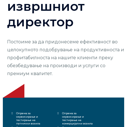
извршниот
директор
Постоиме за да придонесеме ефективност во
целокупното подобрување на продуктивноста и
профитабилноста на нашите клиенти преку
обезбедување на производи и услуги со
премиум квалитет.
Опрема за
Опрема за
сервисирање и
сервисирање и
тестирање на
тестирање на
патнички возила
комерцијални возила