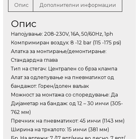
Опис
Дополнителни информации
Опис
Напојување: 208-230V, 16A, 50/60Hz, 1ph
Компримиран воздух: 8 -12 bar (115 -175 psi)
Алатка за монтирање/демонтирање:
Стандардна глава
Тип на стегач: Централен со брза клампа
Алат за одлепување на пневматикот од
бандажот: Горен/долен ваљак
Можност за монтажа со споредување: Да
Дијаметар на бандаж: од 12 – 30 инчи (305-
762 мм)
Пречник на пневматикот: 45 инчи (1143 мм)
Ширина на тркалото: 15 инчи (381 мм)
Бр. На вртежи: 7 /17 врт/мин во десно, 7 врт/