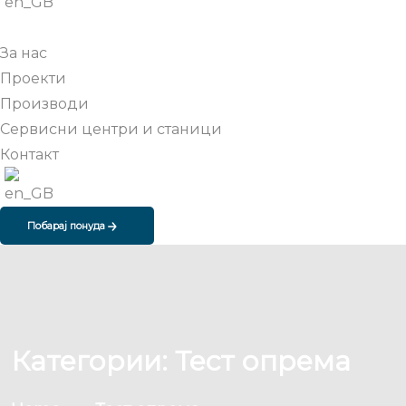
За нас
Проекти
Производи
Сервисни центри и станици
Контакт
Побарај понуда
Категории:
Тест опрема