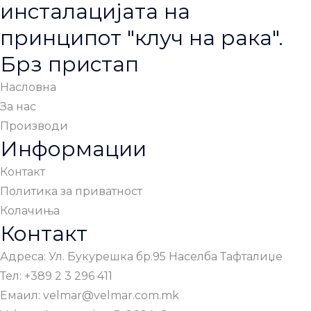
инсталацијата на
принципот "клуч на рака".
Брз пристап
Насловна
За нас
Производи
Информации
Контакт
Политика за приватност
Колачиња
Контакт
Адреса: Ул. Букурешка бр.95 Населба Тафталиџе
Тел: +389 2 3 296 411
Емаил: velmar@velmar.com.mk