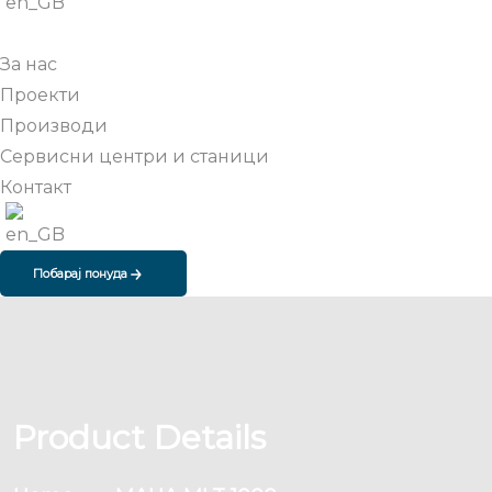
За нас
Проекти
Производи
Сервисни центри и станици
Контакт
Побарај понуда
Product Details