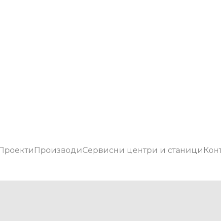
Проекти
Производи
Сервисни центри и станици
Кон