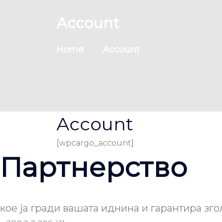
Account
Home
Account
Account
[wpcargo_account]
Партнерство
кое ја гради вашата иднина и гарантира зго