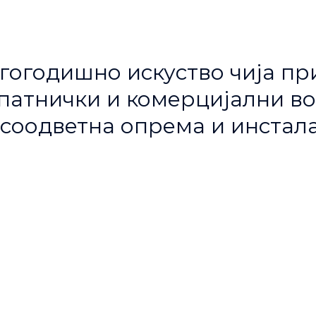
гогодишно искуство чија пр
атнички и комерцијални воз
соодветна опрема и инстала