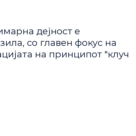
имарна дејност е
ила, со главен фокус на
цијата на принципот "клуч