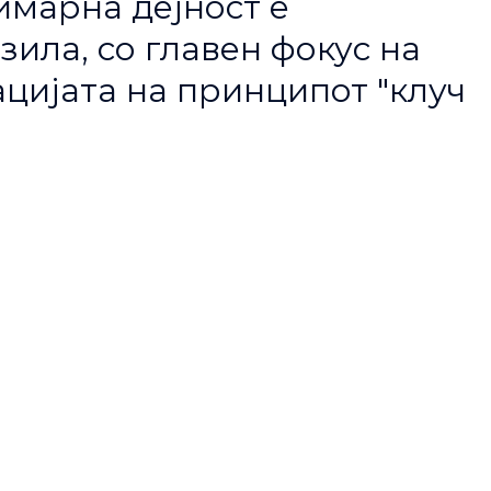
имарна дејност е
ила, со главен фокус на
цијата на принципот "клуч