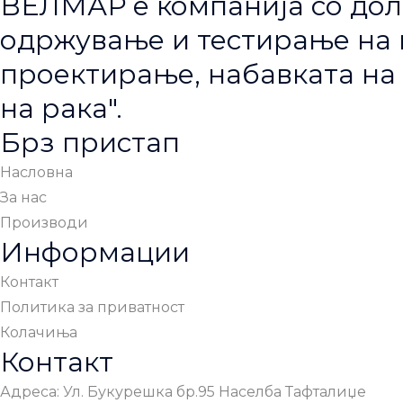
ВЕЛМАР е компанија со дол
одржување и тестирање на п
проектирање, набавката на 
на рака".
Брз пристап
Насловна
За нас
Производи
Информации
Контакт
Политика за приватност
Колачиња
Контакт
Адреса: Ул. Букурешка бр.95 Населба Тафталиџе