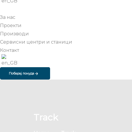
За нас
Проекти
Производи
Сервисни центри и станици
Контакт
Побарај понуда
Track