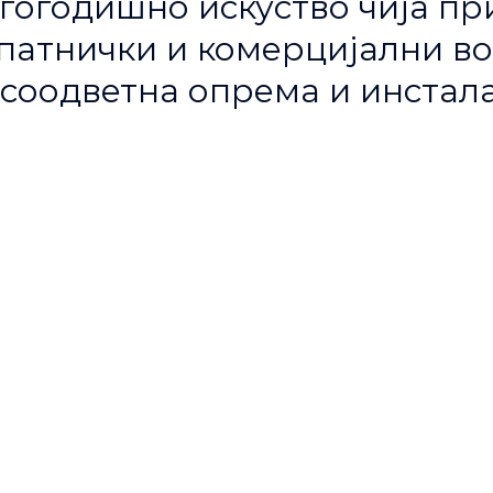
гогодишно искуство чија пр
атнички и комерцијални воз
соодветна опрема и инстала