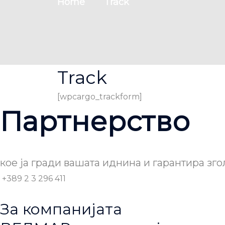
Home
Track
Track
[wpcargo_trackform]
Партнерство
кое ја гради вашата иднина и гарантира зго
+389 2 3 296 411
За компанијата