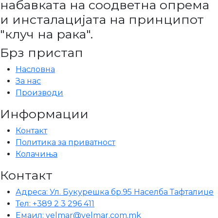
набавката на соодветна опрема
и инсталацијата на принципот
"клуч на рака".
Брз пристап
Насловна
За нас
Производи
Информации
Контакт
Политика за приватност
Колачиња
Контакт
Адреса: Ул. Букурешка бр.95 Населба Тафталиџе
Тел: +389 2 3 296 411
Емаил: velmar@velmar.com.mk