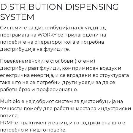
DISTRIBUTION DISPENSING
SYSTEM
Системите за дистрибуција на флуиди од
програмата на WORKY се прилагодени на
потребите на операторот кога е потребна
дистрибуција на флуидите.
Повеќенаменските столбови (тотеми)
дистрибуираат флуиди, компримиран воздух и
електрична енергија, и се вградени во структурата
така што не се потребни други уреди за да се
работи брзо и професионално.
Multiplo е најдобриот систем за дистрибуција на
течности помеѓу две работни места за индустриски
возила.
FRMF е практичен и евтин, и го содржи она што е
потребно и ништо повеќе.