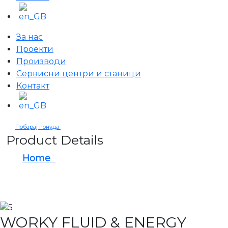
За нас
Проекти
Производи
Сервисни центри и станици
Контакт
Побарај понуда
Product Details
Home
WORKY FLUID & ENERGY
DISTRIBUTION DISPENSING SYSTEM
WORKY FLUID & ENERGY