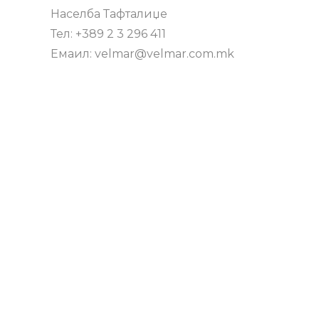
Населба Тафталиџе
Тел: +389 2 3 296 411
Емаил: velmar@velmar.com.mk