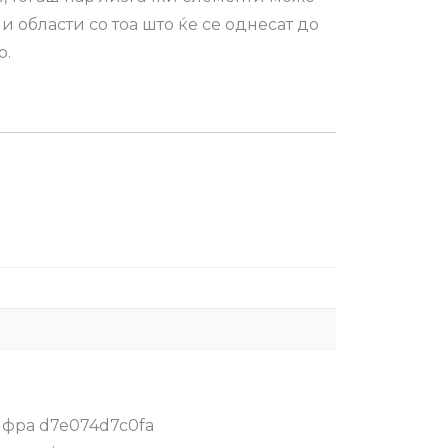
и области со тоа што ќе се однесат до
о.
фра
d7e074d7c0fa