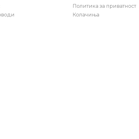
с
Политика за приватност
зводи
Колачиња