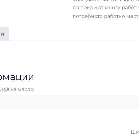
да покријат многу работн
потребното работно мест
ии
рмации
ија на масло
Ши