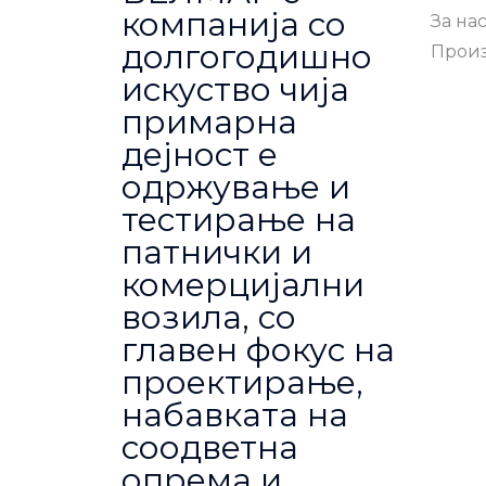
компанија со
За на
долгогодишно
Прои
искуство чија
примарна
дејност е
одржување и
тестирање на
патнички и
комерцијални
возила, со
главен фокус на
проектирање,
набавката на
соодветна
опрема и