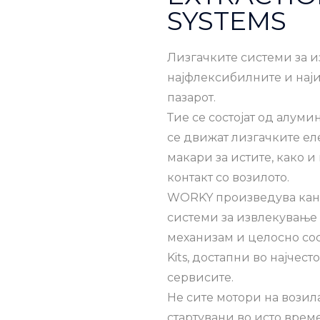
SYSTEMS
Лизгачките системи за и
најфлексибилните и нај
пазарот.
Тие се состојат од алум
се движат лизгачките ел
макари за истите, како 
контакт со возилото.
WORKY произведува кана
системи за извлекување 
механизам и целосно сос
Kits, достапни во најчес
сервисите.
Не сите мотори на возил
стартувани во исто врем