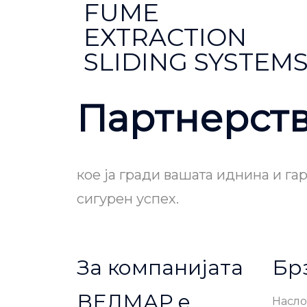
FUME
EXTRACTION
SLIDING SYSTEM
Партнерст
кое ја гради вашата иднина и га
сигурен успех.
За компанијата
Бр
ВЕЛМАР е
Насло