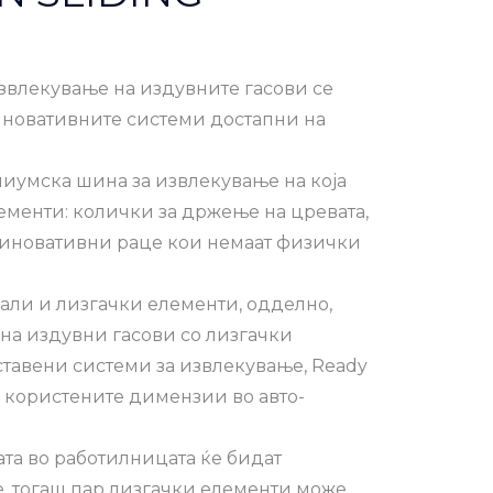
звлекување на издувните гасови се
иновативните системи достапни на
иниумска шина за извлекување на која
ементи: колички за држење на цревата,
и иновативни раце кои немаат физички
ли и лизгачки елементи, одделно,
на издувни гасови со лизгачки
тавени системи за извлекување, Ready
то користените димензии во авто-
ата во работилницата ќе бидат
е, тогаш пар лизгачки елементи може