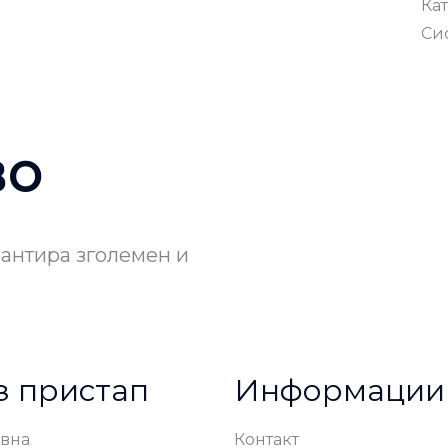
Кат
Си
S
во
рантира зголемен и
з пристап
Информации
вна
Контакт