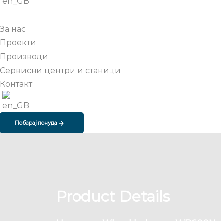
За нас
Проекти
Производи
Сервисни центри и станици
Контакт
Побарај понуда
Product Details