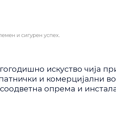
лемен и сигурен успех.
гогодишно искуство чија пр
атнички и комерцијални воз
соодветна опрема и инстала