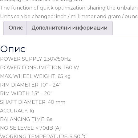
The function of quick optimization, sharing the unbala
Units can be changed: inch / millimeter and gram / ounce
Опис
Дополнителни информации
Опис
POWER SUPPLY: 230V/50Hz
POWER CONSUMPTION: 180 W
MAX. WHEEL WEIGHT: 65 kg
RIM DIAMETER: 10″ – 24″
RIM WIDTH: 1,5″ – 20″
SHAFT DIAMETER: 40 mm
ACCURACY: 1g
BALANCING TIME: 8s
NOISE LEVEL: < 70dB (A)
WORKING TEMPERATURE: 5-50 °C