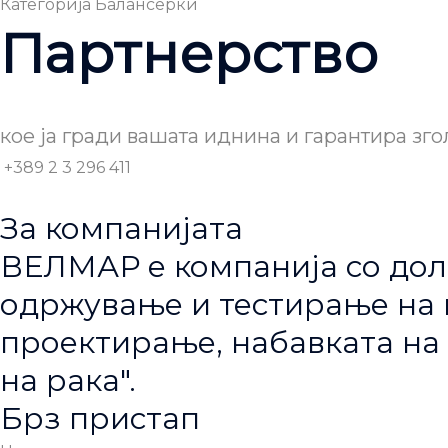
Категорија
Балансерки
Партнерство
кое ја гради вашата иднина и гарантира зго
+389 2 3 296 411
За компанијата
ВЕЛМАР е компанија со дол
одржување и тестирање на п
проектирање, набавката на 
на рака".
Брз пристап