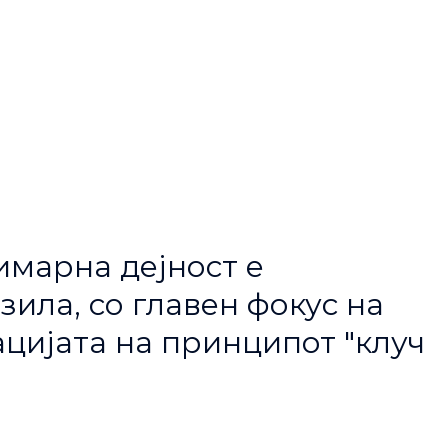
имарна дејност е
ила, со главен фокус на
цијата на принципот "клуч