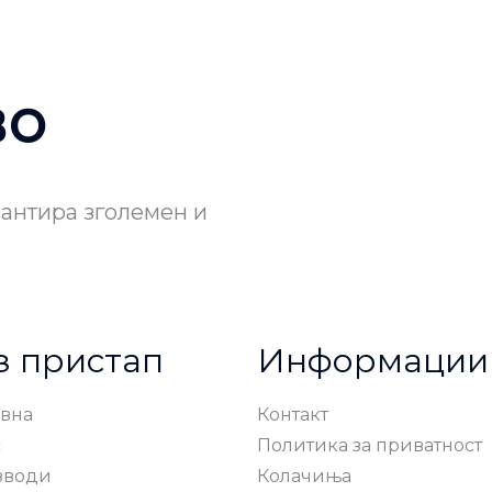
во
рантира зголемен и
з пристап
Информации
вна
Контакт
с
Политика за приватност
зводи
Колачиња