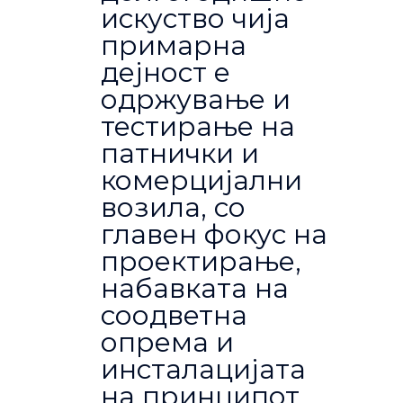
искуство чија
примарна
дејност е
одржување и
тестирање на
патнички и
комерцијални
возила, со
главен фокус на
проектирање,
набавката на
соодветна
опрема и
инсталацијата
на принципот