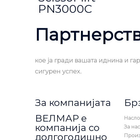
PN3000C
Партнерст
кое ја гради вашата иднина и га
сигурен успех.
За компанијата
Бр
ВЕЛМАР е
Насло
компанија со
За на
долгогодишно
Прои