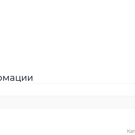
рмации
Кат