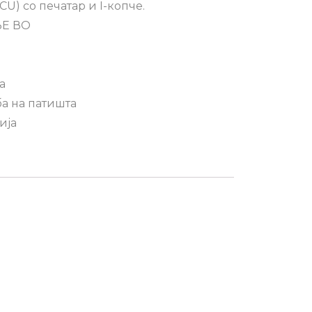
U) со печатар и I-копче.
Е ВО
а
а на патишта
ија