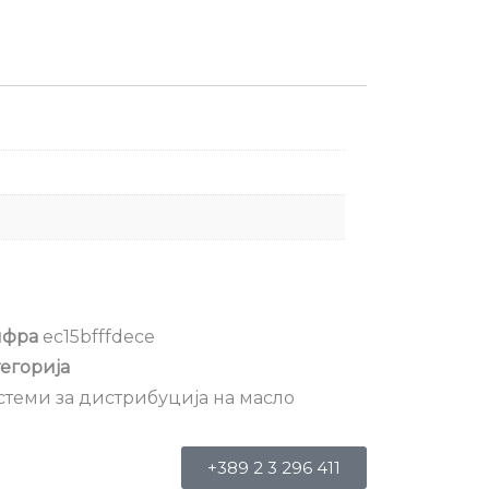
фра
ec15bfffdece
егорија
стеми за дистрибуција на масло
+389 2 3 296 411