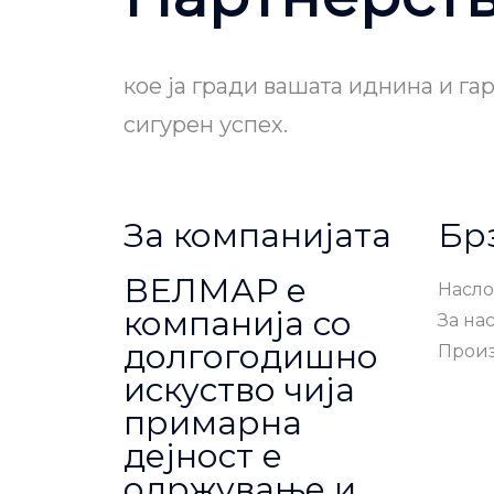
кое ја гради вашата иднина и га
сигурен успех.
За компанијата
Бр
ВЕЛМАР е
Насло
компанија со
За на
долгогодишно
Прои
искуство чија
примарна
дејност е
одржување и