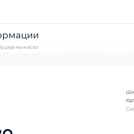
ормации
уција на масло
Ши
Кат
Си
во