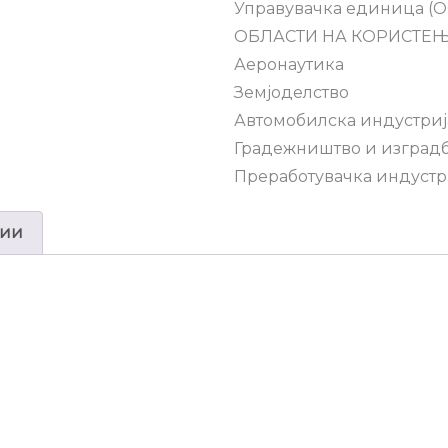
Управувачка единица (OC
ОБЛАСТИ НА КОРИСТЕЊ
Аеронаутика
Земјоделство
Автомобилска индустриј
Градежништво и изградб
Преработувачка индустр
ции