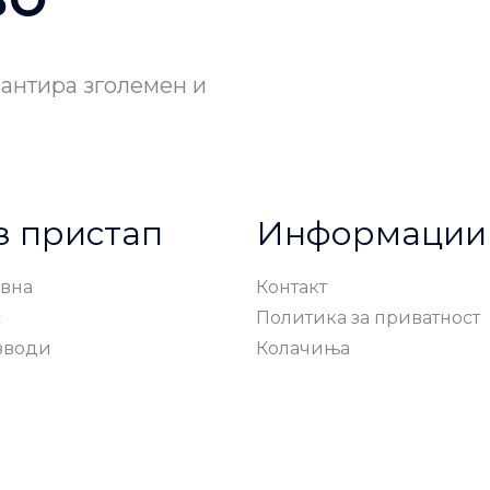
рантира зголемен и
з пристап
Информации
вна
Контакт
с
Политика за приватност
зводи
Колачиња