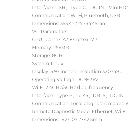
Interface: USB、Type C、DC-IN、Mini HD
Communication: Wi-Fi, Bluetooth, USB
Dimensions: 355.4×227×34.45mm
VCI Parametars
CPU : Cortex-A7 + Cortex-M7
Memory: 256MB
Storage: 8GB
System: Linux
Display: 3.97 inches, resolution 320×480
Operating Voltage: DC 9~36V
Wi-Fi: 2.4GHz/5GHz dual frequency
Interface : Type B、RJ45、DB 15、DC-IN
Communication: Local diagnostic modes: W
Remote Diagnostic Mode: Ethernet, Wi-Fi
Dimensions: 192×107.2×42.5mm