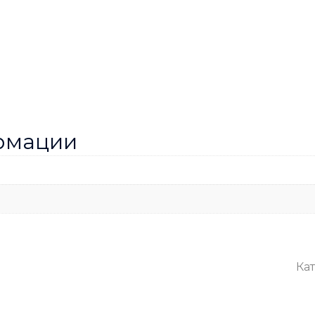
рмации
Кат