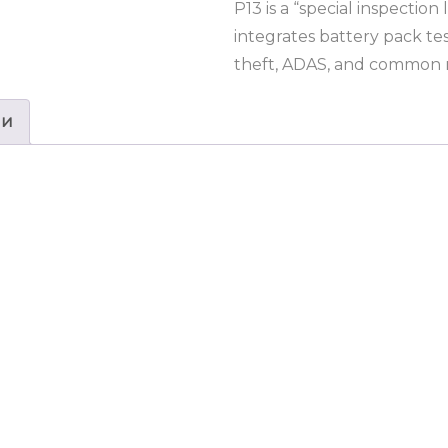
P13 is a “special inspection
integrates battery pack tes
theft, ADAS, and common 
ии