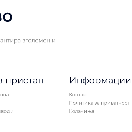
во
рантира зголемен и
з пристап
Информации
вна
Контакт
с
Политика за приватност
зводи
Колачиња