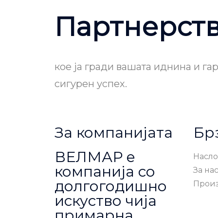
Партнерст
кое ја гради вашата иднина и га
сигурен успех.
За компанијата
Бр
ВЕЛМАР е
Насло
компанија со
За на
долгогодишно
Прои
искуство чија
примарна