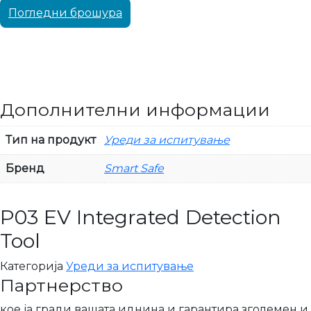
Погледни брошура
Дополнителни информации
Тип на продукт
Уреди за испитување
Бренд
Smart Safe
P03 EV Integrated Detection
Tool
Категорија
Уреди за испитување
Партнерство
кое ја гради вашата иднина и гарантира зголемен и