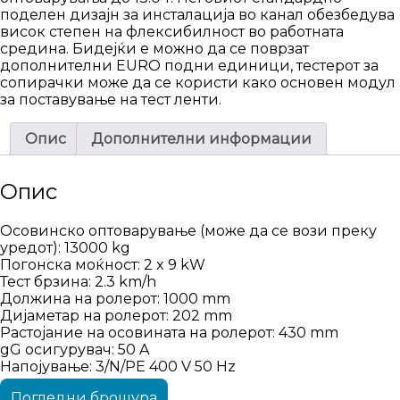
поделен дизајн за инсталација во канал обезбедува
висок степен на флексибилност во работната
средина. Бидејќи е можно да се поврзат
дополнителни EURO подни единици, тестерот за
сопирачки може да се користи како основен модул
за поставување на тест ленти.
Опис
Дополнителни информации
Опис
Осовинско оптоварување (може да се вози преку
уредот): 13000 kg
Погонска моќност: 2 x 9 kW
Тест брзина: 2.3 km/h
Должина на ролерот: 1000 mm
Дијаметар на ролерот: 202 mm
Растојание на осовината на ролерот: 430 mm
gG осигурувач: 50 A
Напојување: 3/N/PE 400 V 50 Hz
Погледни брошура