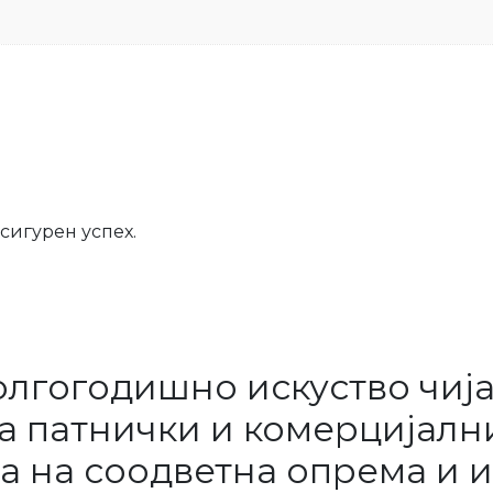
сигурен успех.
лгогодишно искуство чија
 патнички и комерцијални
а на соодветна опрема и и