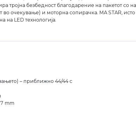
тира тројна безбедност благодарение на пакетот со н
т во очекување) и моторна сопирачка. MA STAR, ист
на на LED технологија.
вањето) – приближно 44/44 с
m
987 mm