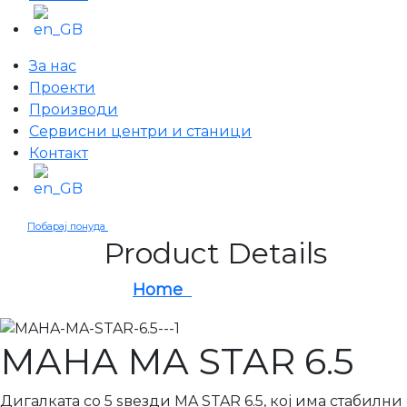
За нас
Проекти
Производи
Сервисни центри и станици
Контакт
Побарај понуда
Product Details
Home
MAHA MA STAR 6.5
MAHA MA STAR 6.5
Дигалката со 5 ѕвезди MA STAR 6.5, кој има стабилн