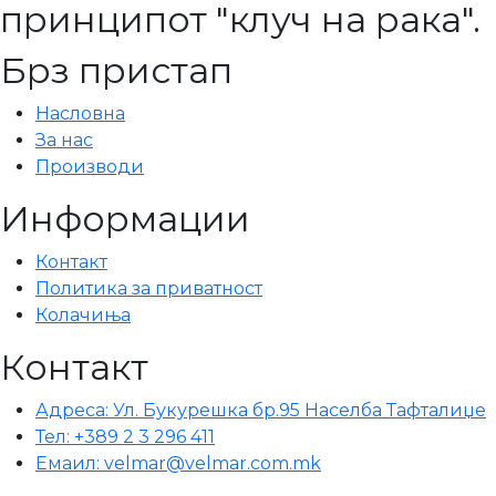
принципот "клуч на рака".
Брз пристап
Насловна
За нас
Производи
Информации
Контакт
Политика за приватност
Колачиња
Контакт
Адреса: Ул. Букурешка бр.95 Населба Тафталиџе
Тел: +389 2 3 296 411
Емаил: velmar@velmar.com.mk