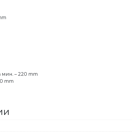
 mm
 мин. – 220 mm
30 mm
ии