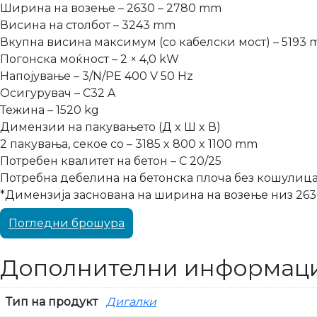
Ширина на возење – 2630 – 2780 mm
Висина на столбот – 3243 mm
Вкупна висина максимум (со кабелски мост) – 5193
Погонска моќност – 2 × 4,0 kW
Напојување – 3/N/PE 400 V 50 Hz
Осигурувач – C32 A
Тежина – 1520 kg
Димензии на пакувањето (Д x Ш x В)
2 пакувања, секое со – 3185 x 800 x 1100 mm
Потребен квалитет на бетон – C 20/25
Потребна дебелина на бетонска плоча без кошулица
*Димензија заснована на ширина на возење низ 26
Погледни брошура
Дополнителни информац
Тип на продукт
Дигалки