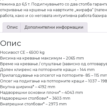
тежина до 6,5 т. Подигнувањето со два столба гаран
откривање на кршење на навртките „жирафа“ (патен
работа, како и со неговата интуитивна работа базира
Опис
Дополнителни информации
Опис
Носивост CE – 6500 kg
Висина на кревање максимум – 2065 mm
Време на кревање / спуштање (зависно од оптовару
Долен клиренс на потпорните краци – 144 mm
Прилагодување на опсегот на потпорите- 85 – 115 m
Опсег на подигање на потпорните краци – 1037 – 1
Вкупна ширина* – 4192 mm
Надворешни основни плочи* – 4043 mm
Надворешни столбови* – 3603 mm
Внатрешни столбови* – 2973 mm