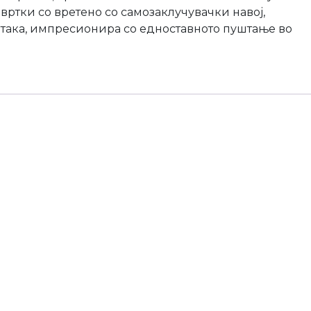
авртки со вретено со самозаклучувачки навој,
о така, импресионира со едноставното пуштање во