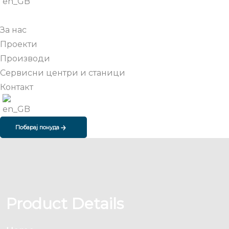
За нас
Проекти
Производи
Сервисни центри и станици
Контакт
Побарај понуда
Product Details