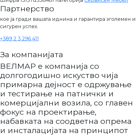
Шифра
13137d338481
Категорија
Сервисен Мебел
Партнерство
кое ја гради вашата иднина и гарантира зголемен и
сигурен успех.
+389 2 3 296 411
За компанијата
ВЕЛМАР е компанија со
долгогодишно искуство чија
примарна дејност е одржување
и тестирање на патнички и
комерцијални возила, со главен
фокус на проектирање,
набавката на соодветна опрема
и инсталацијата на принципот