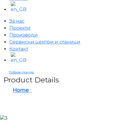
За нас
Проекти
Производи
Сервисни центри и станици
Контакт
Побарај понуда
Product Details
Home
KEEN SPACE FURNITURE FOR
MOTORCYCLE WORKSHOPS