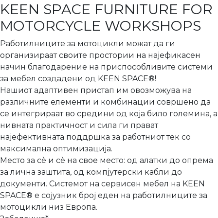
KEEN SPACE FURNITURE FOR
MOTORCYCLE WORKSHOPS
Работилниците за мотоцикли можат да ги
организираат своите простории на најефикасен
начин благодарение на приспособливите системи
за мебел создадени од KEEN SPACE®!
Нашиот адаптивен пристап им овозможува на
различните елементи и комбинации совршено да
се интегрираат во средини од која било големина, а
нивната практичност и сила ги прават
најефективната поддршка за работниот тек со
максимална оптимизација.
Место за сè и сè на свое место: од алатки до опрема
за лична заштита, од компјутерски кабли до
документи. Системот на сервисен мебел на KEEN
SPACE® е сојузник број еден на работилниците за
мотоцикли низ Европа.