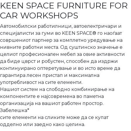
KEEN SPACE FURNITURE FOR
CAR WORKSHOPS
Автомобилски работилници, автоелектричари и
специјалисти за гуми во KEEN SPACE® го наоѓаат
совршениот партнер за комплетно уредување на
нивните работни места. Од суштинско значење е
целиот професионален мебел за овие активности
да биде цврст и робустен, способен да издржи
континуирано оптеретување и во исто време да
гарантира лесен пристап и максимална
употребливост на сите елементи.
Нашиот систем на слободно комбинирање на
компонентите е најсовремена во паметна
организација на вашиот работен простор.
Забелешка*
сите елементи на сликите може да се купат
одделно или заедно како целина.