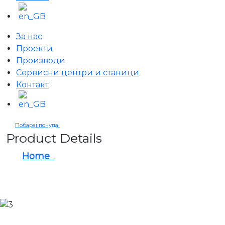
За нас
Проекти
Производи
Сервисни центри и станици
Контакт
Побарај понуда
Product Details
Home
KEEN SPACE FURNITURE FOR CAR
WORKSHOPS