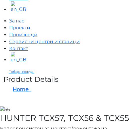
За нас
Проекти
Производи
Сервисни центри и станици
Контакт
Побарај понуда
Product Details
Home
HUNTER TCX57, TCX56 & TCX55
HUNTER TCX57, TCX56 & TCX55
Напреден систем за монтажа/демонтажа на