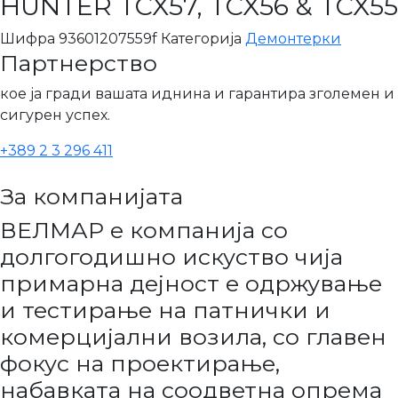
HUNTER TCX57, TCX56 & TCX55
Шифра
93601207559f
Категорија
Демонтерки
Партнерство
кое ја гради вашата иднина и гарантира зголемен и
сигурен успех.
+389 2 3 296 411
За компанијата
ВЕЛМАР е компанија со
долгогодишно искуство чија
примарна дејност е одржување
и тестирање на патнички и
комерцијални возила, со главен
фокус на проектирање,
набавката на соодветна опрема