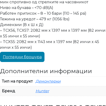
мин спротивно од стрелките на часовникот
Ниво на бучава – <70 dB(A)
Работен притисок – 8 – 10 бари (110 – 145 psi)
Тежина на уредот – 479 кг (1056 lbs)
Димензии (В x Ш x Д)
– TCX56, TCX57: 2082 мм x 1397 мм x 1397 мм (82 инчи
x 55 инчи x 55 инчи)
– TCX55: 2082 мм x 1143 мм x 1397 мм (82 инчи x 45
инчи x 55 инчи)
Погледни брошура
Дополнителни информации
Тип на продукт
Демонтерки
Бренд
Hunter