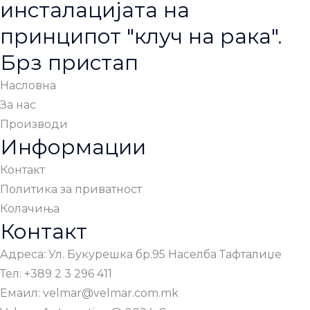
инсталацијата на
принципот "клуч на рака".
Брз пристап
Насловна
За нас
Производи
Информации
Контакт
Политика за приватност
Колачиња
Контакт
Адреса: Ул. Букурешка бр.95 Населба Тафталиџе
Тел: +389 2 3 296 411
Емаил: velmar@velmar.com.mk