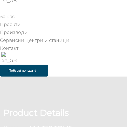
За нас
Проекти
Производи
Сервисни центри и станици
Контакт
Побарај понуда
Product Details