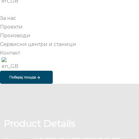
За нас
Проекти
Производи
Сервисни центри и станици
Контакт
Побарај понуда
Product Details