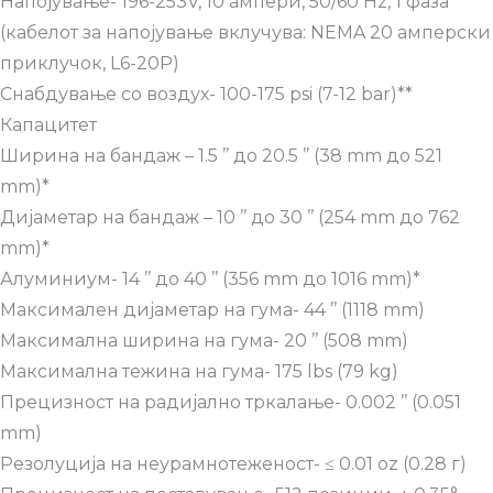
Напојување- 196-253V, 10 ампери, 50/60 Hz, 1 фаза
(кабелот за напојување вклучува: NEMA 20 амперски
приклучок, L6-20P)
Снабдување со воздух- 100-175 psi (7-12 bar)**
Капацитет
Ширина на бандаж – 1.5 ’’ до 20.5 ’’ (38 mm до 521
mm)*
Дијаметар на бандаж – 10 ’’ до 30 ’’ (254 mm до 762
mm)*
Алуминиум- 14 ’’ до 40 ’’ (356 mm до 1016 mm)*
Максимален дијаметар на гума- 44 ’’ (1118 mm)
Максимална ширина на гума- 20 ’’ (508 mm)
Максимална тежина на гума- 175 lbs (79 kg)
Прецизност на радијално тркалање- 0.002 ’’ (0.051
mm)
Резолуција на неурамнотеженост- ≤ 0.01 oz (0.28 г)