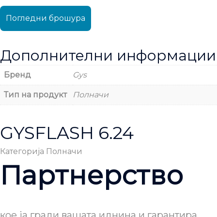
Погледни брошура
Дополнителни информации
Бренд
Gys
Тип на продукт
Полначи
GYSFLASH 6.24
Категорија
Полначи
Партнерство
кое ја гради вашата иднина и гарантира