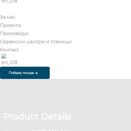
За нас
Проекти
Производи
Сервисни центри и станици
Контакт
Побарај понуда
Product Details