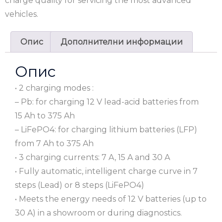
charge quality for servicing the most advanced
vehicles.
Опис
Дополнителни информации
Опис
• 2 charging modes :
– Pb: for charging 12 V lead-acid batteries from
15 Ah to 375 Ah
– LiFePO4: for charging lithium batteries (LFP)
from 7 Ah to 375 Ah
• 3 charging currents: 7 A, 15 A and 30 A
• Fully automatic, intelligent charge curve in 7
steps (Lead) or 8 steps (LiFePO4)
• Meets the energy needs of 12 V batteries (up to
30 A) in a showroom or during diagnostics.