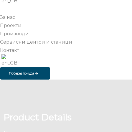
За нас
Проекти
Производи
Сервисни центри и станици
Контакт
Побарај понуда
Product Details