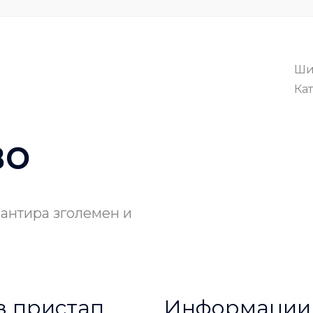
Ши
Кат
во
рантира зголемен и
з пристап
Информации