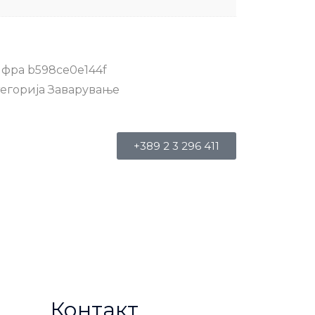
фра
b598ce0e144f
егорија
Заварување
+389 2 3 296 411
Контакт