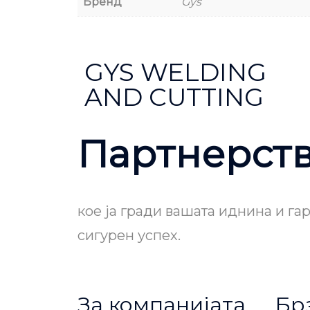
Бренд
Gys
GYS WELDING
AND CUTTING
Партнерст
кое ја гради вашата иднина и га
сигурен успех.
За компанијата
Бр