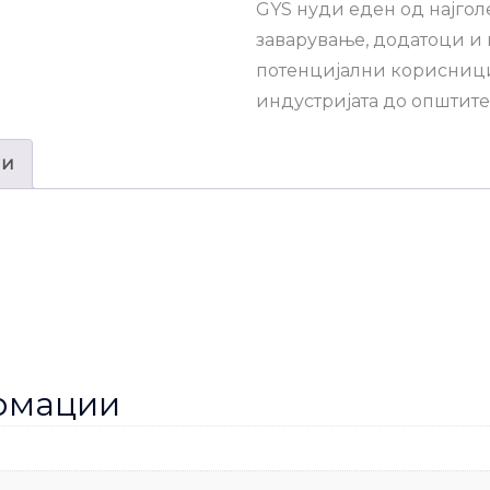
GYS нуди еден од најго
заварување, додатоци и 
потенцијални корисници
индустријата до општит
ии
рмации