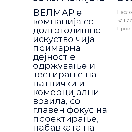
ВЕЛМАР е
Насло
компанија со
За на
долгогодишно
Прои
искуство чија
примарна
дејност е
одржување и
тестирање на
патнички и
комерцијални
возила, со
главен фокус на
проектирање,
набавката на