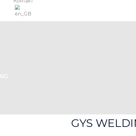
Контакт
ING
GYS WELDI