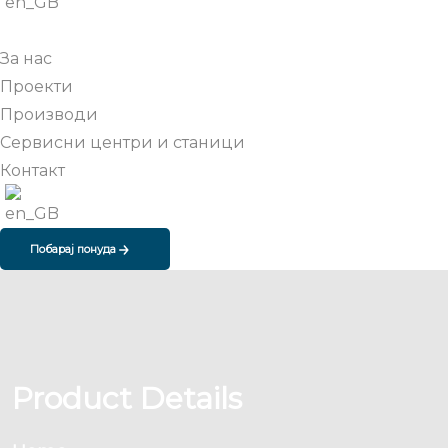
За нас
Проекти
Производи
Сервисни центри и станици
Контакт
Побарај понуда
Product Details