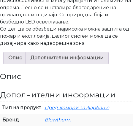
приспособливост и многу варијанти и големини на
опрема. Лесно се инсталира благодарение на
прилагодениот дизајн. Со природна боја и
безбедно LED осветлување.
Со цел да се обезбеди највисока можна заштита од
пожар и експлозија, целиот систем може да се
дизајнира како надворешна зона.
Опис
Дополнителни информации
Опис
Дополнителни информации
Тип на продукт
Пред-комори за фарбање
Бренд
Blowtherm