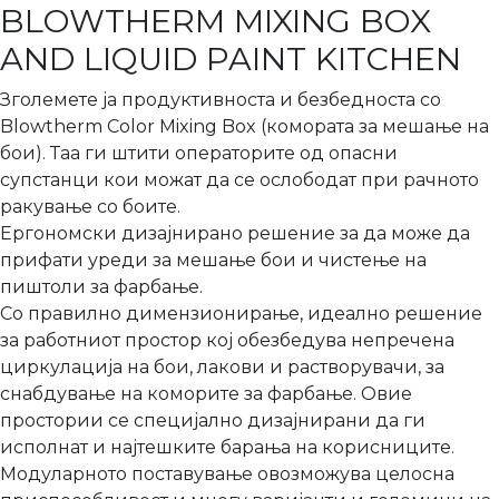
BLOWTHERM MIXING BOX
AND LIQUID PAINT KITCHEN
Зголемете ја продуктивноста и безбедноста со
Blowtherm Color Mixing Box (комората за мешање на
бои). Таа ги штити операторите од опасни
супстанци кои можат да се ослободат при рачното
ракување со боите.
Ергономски дизајнирано решение за да може да
прифати уреди за мешање бои и чистење на
пиштоли за фарбање.
Со правилно димензионирање, идеално решение
за работниот простор кој обезбедува непречена
циркулација на бои, лакови и растворувачи, за
снабдување на коморите за фарбање. Овие
простории се специјално дизајнирани да ги
исполнат и најтешките барања на корисниците.
Модуларното поставување овозможува целосна