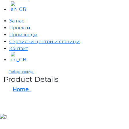
За нас
Проекти
Производи
Сервисни центри и станици
Контакт
Побарај понуда
Product Details
Home
BLOWTHERM MIXING BOX AND LIQUID
PAINT KITCHEN