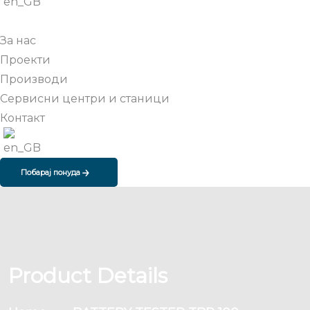
За нас
Проекти
Производи
Сервисни центри и станици
Контакт
Побарај понуда
Product Details