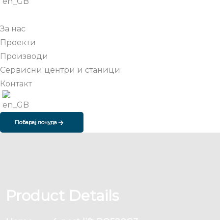
За нас
Проекти
Производи
Сервисни центри и станици
Контакт
Побарај понуда
Product Details