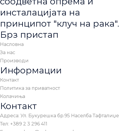
соодветна опрема и
инсталацијата на
принципот "клуч на рака".
Брз пристап
Насловна
За нас
Производи
Информации
Контакт
Политика за приватност
Колачиња
Контакт
Адреса: Ул. Букурешка бр.95 Населба Тафталиџе
Тел: +389 2 3 296 411