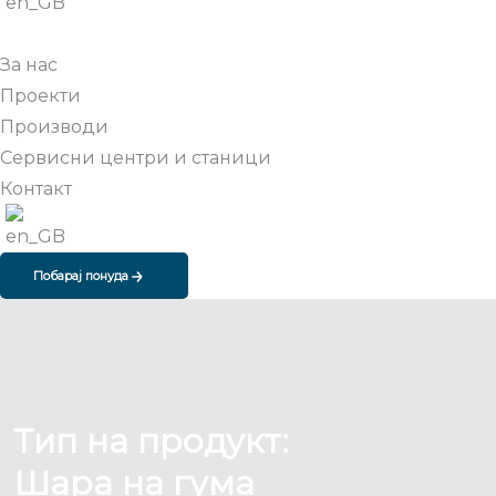
За нас
Проекти
Производи
Сервисни центри и станици
Контакт
Побарај понуда
Тип на продукт:
Шара на гума