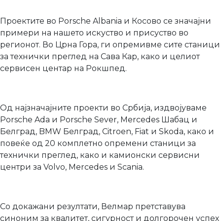
Проектите во Porsche Albania и Косово се значајни
примери на нашето искуство и присуство во
регионот. Во Црна Гора, ги опремивме сите станици
за технички преглед на Сава Кар, како и целиот
сервисен центар на Рокшпед.
Од најзначајните проекти во Србија, издвојуваме
Porsche Ada и Porsche Sever, Mercedes Шабац и
Белград, BMW Белград, Citroen, Fiat и Skoda, како и
повеќе од 20 комплетно опремени станици за
технички преглед, како и камионски сервисни
центри за Volvo, Mercedes и Scania.
Со докажани резултати, Велмар претставува
синоним за квалитет, сигурност и долгорочен успех