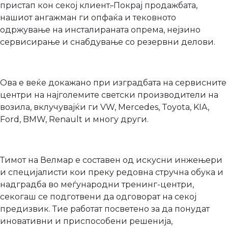
пристап кон секој клиент
.
Покрај продажбата,
нашиот ангажман ги опфаќа и тековното
одржување на инсталираната опрема, нејзино
сервисирање и снабдување со резервни делови.
Ова е веќе докажано при изградбата на сервисните
центри на најголемите светски производители на
возила, вклучувајќи ги VW, Mercedes, Toyota, KIA,
Ford, BMW, Renault и многу други.
Тимот на Велмар е составен од искусни инжењери
и специјалисти кои преку редовна стручна обука и
надградба во меѓународни тренинг-центри,
секогаш се подготвени да одговорат на секој
предизвик. Тие работат посветено за да понудат
иновативни и приспособени решенија,