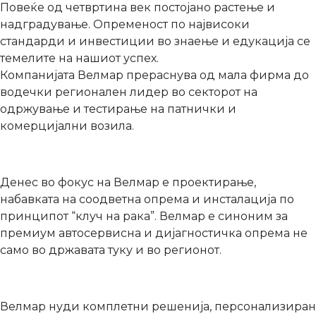
Повеќе од четвртина век постојано растење и
надградување. Опременост по највисоки
стандарди и инвестиции во знаење и едукација се
темелите на нашиот успех.
Компанијата Велмар прераснува од мала фирма до
водечки регионален лидер во секторот на
одржување и тестирање на патнички и
комерцијални возила.
Денес во фокус на Велмар е проектирање,
набавката на соодветна опрема и инсталација по
принципот “клуч на рака”. Велмар е синоним за
премиум автосервисна и дијагностичка опрема не
само во државата туку и во регионот.
Велмар нуди комплетни решенија, персонализиран