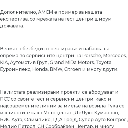
Дополнително, АМСМ е пример за нашата
експертиза, со мрежата на тест центри ширум
државата.
Велмар обезбеди проектирање и набавка на
опрема во сервисните центри на Porsche, Mercedes,
KIA, Аутомотив Груп, Grand MiDa Motors, Toyota,
Еуроимпекс, Honda, BMW, Citroen и многу други.
На листата реализирани проекти се вбројуваат и
ПСС со своите тест и сервисни центри, како и
најсовремените линии за миење на возила. Тука се
и клиентите како Мотоцентар, ДеЛукс Куманово,
БИС Ауто, Олимпико, ТДА Трејд, Супер Ауто Контрол,
Медио Петрол, СН Сообраќаен Центар, и многу