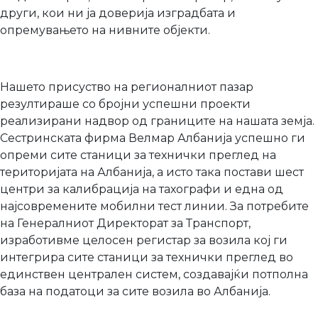
други, кои ни ја доверија изградбата и
опремувањето на нивните објекти.
Нашето присуство на регионалниот пазар
резултираше со бројни успешни проекти
реализирани надвор од границите на нашата земја.
Сестринската фирма Велмар Албанија успешно ги
опреми сите станици за технички преглед на
територијата на Албанија, а исто така постави шест
центри за калибрација на тахографи и една од
најсовремените мобилни тест линии. За потребите
на Генералниот Директорат за Транспорт,
изработивме целосен регистар за возила кој ги
интегрира сите станици за технички преглед во
единствен централен систем, создавајќи потполна
база на податоци за сите возила во Албанија.